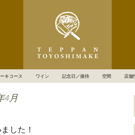
てっぱん豊島家」の最新情報
ハウス 道頓堀て
のお知らせ
ーキコース
ワイン
記念日／接待
空間
店舗
年4月
めました！