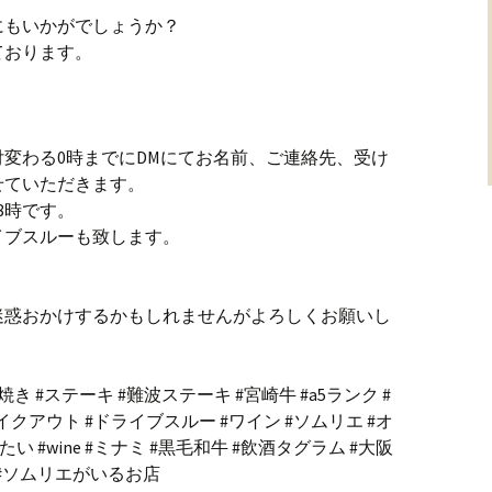
にもいかがでしょうか？
ております。
変わる0時までにDMにてお名前、ご連絡先、受け
せていただきます。
8時です。
イブスルーも致します。
迷惑おかけするかもしれませんがよろしくお願いし
焼き #ステーキ #難波ステーキ #宮崎牛 #a5ランク #
イクアウト #ドライブスルー #ワイン #ソムリエ #オ
 #wine #ミナミ #黒毛和牛 #飲酒タグラム #大阪
 #ソムリエがいるお店