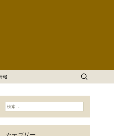
っぱん豊島
検
情報
索:
検索:
カテゴリー