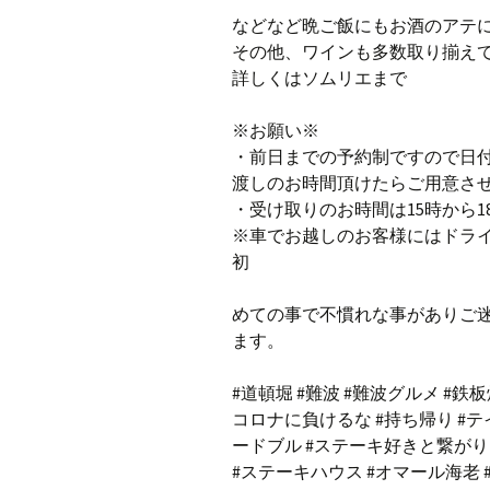
などなど晩ご飯にもお酒のアテ
その他、ワインも多数取り揃え
詳しくはソムリエまで
※お願い※
・前日までの予約制ですので日付
渡しのお時間頂けたらご用意さ
・受け取りのお時間は15時から1
※車でお越しのお客様にはドラ
初
めての事で不慣れな事がありご
ます。
#道頓堀 #難波 #難波グルメ #鉄板
コロナに負けるな #持ち帰り #テ
ードブル #ステーキ好きと繋がりたい
#ステーキハウス #オマール海老