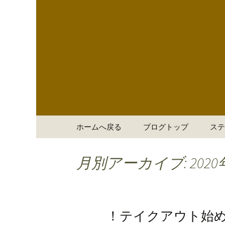
「ステーキハウス 道頓堀
ステーキ
家 から
コンテンツへ移動
ホームへ戻る
ブログトップ
ステ
月別アーカイブ: 2020
！テイクアウト始