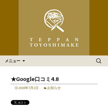
「ステーキハウス 道頓堀てっぱん豊
島家」の最新情報
ステーキハウス 道頓堀てっ
ぱん豊島家 からのお知らせ
コンテンツへ移動
検
メニュー
索:
★Google口コミ4.8
2026年7月1日
お知らせ