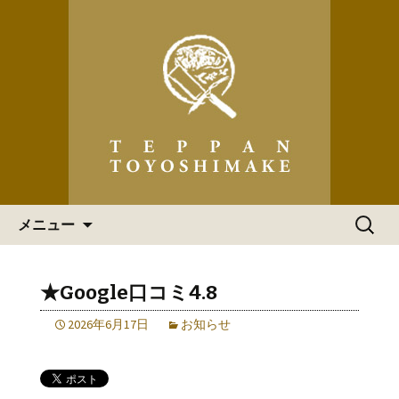
「ステーキハウス 道頓堀てっぱん豊
島家」の最新情報
ステーキハウス 道頓堀てっ
ぱん豊島家 からのお知らせ
コンテンツへ移動
検
メニュー
索:
★Google口コミ4.8
2026年6月17日
お知らせ