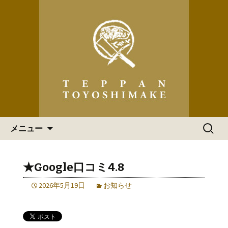
「ステーキハウス 道頓堀てっぱん豊
島家」の最新情報
ステーキハウス 道頓堀てっ
ぱん豊島家 からのお知らせ
コンテンツへ移動
検
メニュー
索:
★Google口コミ4.8
2026年5月19日
お知らせ